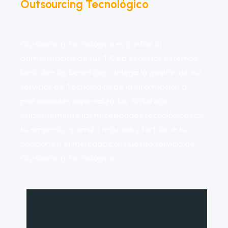
Outsourcing Tecnológico
Outsourcing Tecnológico es confiar la
administración de tus TICs a expertos externos.
Descubre los beneficios: delega la gestión de tus
servicios de Tecnologías de la Información a
profesionales especializados. Satisface
eficientemente las necesidades tecnológicas de
tu empresa, optimiza recursos y fortalece tu
posición en el mercado con nuestro servicio de
Outsourcing Tecnológico.